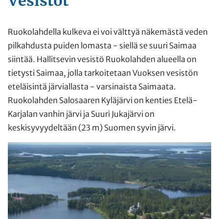
Vesistöt
Ruokolahdella kulkeva ei voi välttyä näkemästä veden
pilkahdusta puiden lomasta - siellä se suuri Saimaa
siintää. Hallitsevin vesistö Ruokolahden alueella on
tietysti Saimaa, jolla tarkoitetaan Vuoksen vesistön
eteläisintä järviallasta - varsinaista Saimaata.
Ruokolahden Salosaaren Kyläjärvi on kenties Etelä-
Karjalan vanhin järvi ja Suuri Jukajärvi on
keskisyvyydeltään (23 m) Suomen syvin järvi.