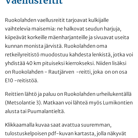
Vaellusreitit
Ruokolahden vaellusreitit tarjoavat kulkijalle
vaihtelevia maisemia: ne halkovat seudun harjuja,
kiipeävät korkeille mäenharjanteille ja sivuavat useita
kunnan monista järvistä. Ruokolahden oma
retkeilyreitistö muodostuu kahdesta lenkistä, jotka voi
yhdistää 40 km pituiseksi kierrokseksi. Niiden lisäksi
on Ruokolahden - Rautjärven -reitti, joka on on osa
E10 -reitistöä.
Reittien lähtö ja paluu on Ruokolahden urheilukentällä
(Metsolantie 3). Matkaan voi lähteä myös Lumikontien
alusta tai Puumalantieltä.
Klikkaamalla kuvaa saat avattua suuremman,
tulostuskelpoisen pdf-kuvan kartasta, jolla näkyvät