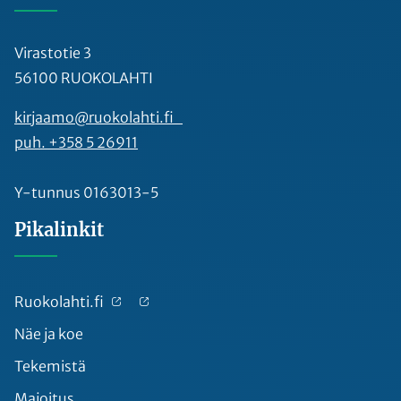
Virastotie 3
56100 RUOKOLAHTI
kirjaamo@ruokolahti.fi
puh. +358 5 26911
Y-tunnus 0163013-5
Pikalinkit
Ruokolahti.fi
Näe ja koe
Tekemistä
Majoitus