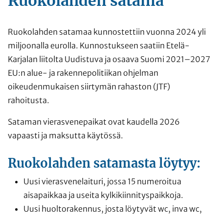
Ruokolahden satama
Ruokolahden satamaa kunnostettiin vuonna 2024 yli
miljoonalla eurolla. Kunnostukseen saatiin Etelä-
Karjalan liitolta Uudistuva ja osaava Suomi 2021–2027
EU:n alue- ja rakennepolitiikan ohjelman
oikeudenmukaisen siirtymän rahaston (JTF)
rahoitusta.
Sataman vierasvenepaikat ovat kaudella 2026
vapaasti ja maksutta käytössä.
Ruokolahden satamasta löytyy:
Uusi vierasvenelaituri, jossa 15 numeroitua
aisapaikkaa ja useita kylkikiinnityspaikkoja.
Uusi huoltorakennus, josta löytyvät wc, inva wc,