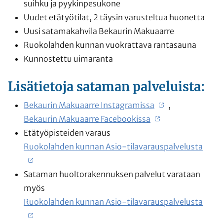
suihku ja pyykinpesukone
Uudet etätyötilat, 2 täysin varusteltua huonetta
Uusi satamakahvila Bekaurin Makuaarre
Ruokolahden kunnan vuokrattava rantasauna
Kunnostettu uimaranta
Lisätietoja sataman palveluista:
Bekaurin Makuaarre Instagramissa
,
Bekaurin Makuaarre Facebookissa
Etätyöpisteiden varaus
Ruokolahden kunnan Asio-tilavarauspalvelusta
Sataman huoltorakennuksen palvelut varataan
myös
Ruokolahden kunnan Asio-tilavarauspalvelusta